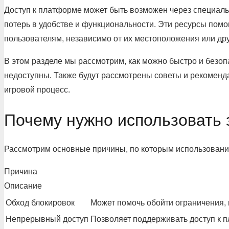
Доступ к платформе может быть возможен через специаль
потерь в удобстве и функциональности. Эти ресурсы пом
пользователям, независимо от их местоположения или др
В этом разделе мы рассмотрим, как можно быстро и безо
недоступны. Также будут рассмотрены советы и рекоменд
игровой процесс.
Почему нужно использовать з
Рассмотрим основные причины, по которым использовани
Причина
Описание
Обход блокировок
Может помочь обойти ограничения,
Непрерывный доступ
Позволяет поддерживать доступ к 