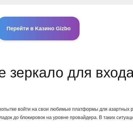
Перейти в Kaзино Gizbо
 зеркало для входа
попытке войти на свои любимые платформы для азартных р
оладок до блокировок на уровне провайдера. В таких ситуа