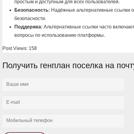
простым и доступным для всех пользователей.
Безопасность:
Надёжные альтернативные ссылки об
безопасности.
Поддержка:
Альтернативные ссылки часто включают 
вопросы по использованию платформы.
Post Views:
158
Получить генплан поселка на почт