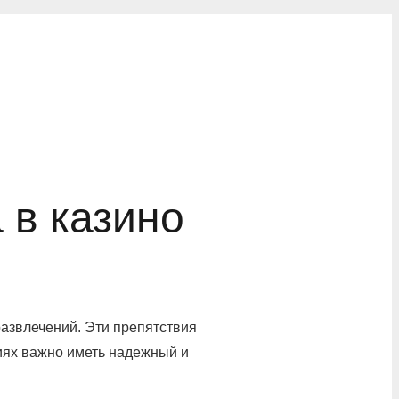
 в казино
азвлечений. Эти препятствия
циях важно иметь надежный и