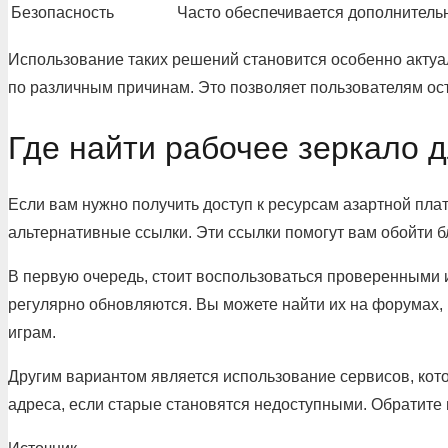
Безопасность
Часто обеспечивается дополнитель
Использование таких решений становится особенно актуа
по различным причинам. Это позволяет пользователям ост
Где найти рабочее зеркало д
Если вам нужно получить доступ к ресурсам азартной плат
альтернативные ссылки. Эти ссылки помогут вам обойти б
В первую очередь, стоит воспользоваться проверенными
регулярно обновляются. Вы можете найти их на форумах,
играм.
Другим вариантом является использование сервисов, кот
адреса, если старые становятся недоступными. Обратите