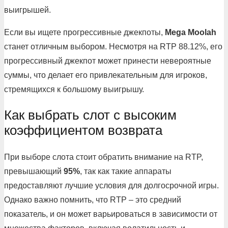
выигрышей.
Если вы ищете прогрессивные джекпоты,
Mega Moolah
станет отличным выбором. Несмотря на RTP 88.12%, его
прогрессивный джекпот может принести невероятные
суммы, что делает его привлекательным для игроков,
стремящихся к большому выигрышу.
Как выбрать слот с высоким
коэффициентом возврата
При выборе слота стоит обратить внимание на RTP,
превышающий
95%
, так как такие аппараты
предоставляют лучшие условия для долгосрочной игры.
Однако важно помнить, что RTP – это средний
показатель, и он может варьироваться в зависимости от