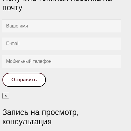
почту
×
Запись на просмотр,
консультация