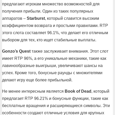
предлагают игрокам множество возможностей для
получения прибыли. Один из таких популярных
аппаратов –
Starburst
, который славится высоким
коэффициентом возврата и простыми правилами. RTP
этого слота составляет 96.1%, что делает его отличным
выбором для тех, кто ищет стабильные выплаты.
Gonzo’s Quest
также заслуживает внимания. Этот слот
имеет RTP 96%, а его уникальные механики, такие как
лавинообразные выигрыши, увеличивают шансы на
успех. Кроме того, бонусные раунды с множителями
делают игру еще более прибыльной.
Не менее интересным является
Book of Dead
, который
предлагает RTP 96.21% и бонусные функции, такие как
бесплатные вращения и расширяющиеся символы. Эти
особенности создают отличные условия для крупных