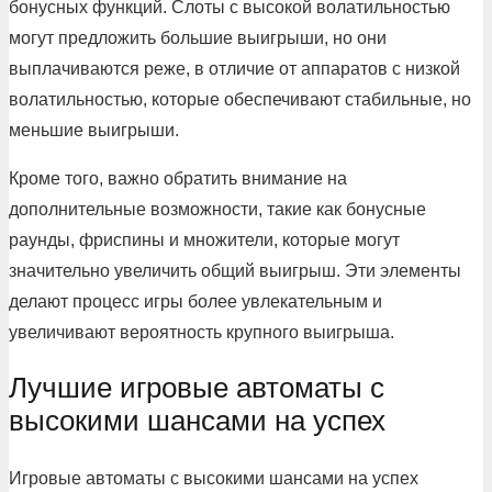
бонусных функций. Слоты с высокой волатильностью
могут предложить большие выигрыши, но они
выплачиваются реже, в отличие от аппаратов с низкой
волатильностью, которые обеспечивают стабильные, но
меньшие выигрыши.
Кроме того, важно обратить внимание на
дополнительные возможности, такие как бонусные
раунды, фриспины и множители, которые могут
значительно увеличить общий выигрыш. Эти элементы
делают процесс игры более увлекательным и
увеличивают вероятность крупного выигрыша.
Лучшие игровые автоматы с
высокими шансами на успех
Игровые автоматы с высокими шансами на успех