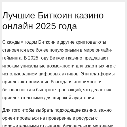
Лучшие Биткоин казино
онлайн 2025 года
С каждым годом Биткоин и другие криптовалюты
становятся все более популярными в мире онлайн-
гейминга. В 2025 году Биткоин казино предлагают
игрокам уникальные возможности для азартных игр с
использованием цифровых активов. Эти платформы
привлекают внимание благодаря анонимности,
безопасности и быстроте транзакций, что делает их
привлекательными для широкой аудитории.
Для того чтобы выбрать подходящее казино, важно
ориентироваться на проверенные ресурсы с
положительными отзывами, безопасными методами