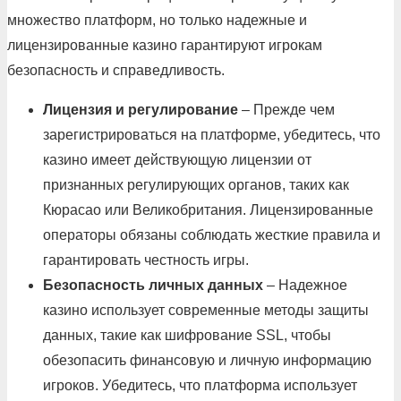
множество платформ, но только надежные и
лицензированные казино гарантируют игрокам
безопасность и справедливость.
Лицензия и регулирование
– Прежде чем
зарегистрироваться на платформе, убедитесь, что
казино имеет действующую лицензии от
признанных регулирующих органов, таких как
Кюрасао или Великобритания. Лицензированные
операторы обязаны соблюдать жесткие правила и
гарантировать честность игры.
Безопасность личных данных
– Надежное
казино использует современные методы защиты
данных, такие как шифрование SSL, чтобы
обезопасить финансовую и личную информацию
игроков. Убедитесь, что платформа использует