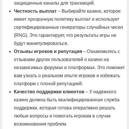
защищенные каналы для транзакций.
Честность выплат
– Выбирайте казино, которое
имеет прозрачную политику выплат и использует
сертифицированные генераторы случайных чисел
(RNG). Это гарантирует, что результаты игры не
будут манипулироваться.
Отзывы игроков и репутация
– Ознакомьтесь с
отзывами других пользователей о казино на
независимых форумах и платформах. Это поможет
вам узнать о реальном опыте игроков и избежать
платформ с плохой репутацией.
Качество поддержки клиентов
– У надежного
казино должна быть квалифицированная служба
поддержки, которая готова оперативно решать
любые вопросы и помогать игрокам в случае
возникновения проблем.