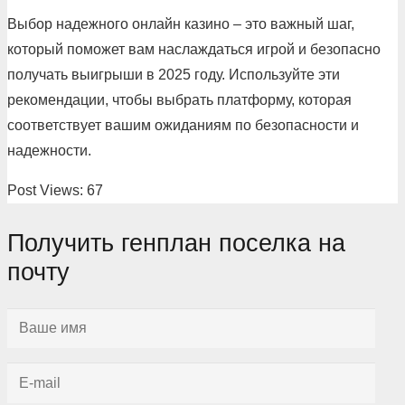
Выбор надежного онлайн казино – это важный шаг,
который поможет вам наслаждаться игрой и безопасно
получать выигрыши в 2025 году. Используйте эти
рекомендации, чтобы выбрать платформу, которая
соответствует вашим ожиданиям по безопасности и
надежности.
Post Views:
67
Получить генплан поселка на
почту