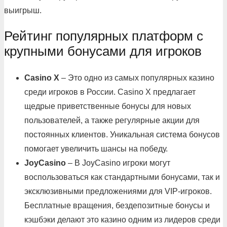
выигрыш.
Рейтинг популярных платформ с
крупными бонусами для игроков
Casino X
– Это одно из самых популярных казино
среди игроков в России. Casino X предлагает
щедрые приветственные бонусы для новых
пользователей, а также регулярные акции для
постоянных клиентов. Уникальная система бонусов
помогает увеличить шансы на победу.
JoyCasino
– В JoyCasino игроки могут
воспользоваться как стандартными бонусами, так и
эксклюзивными предложениями для VIP-игроков.
Бесплатные вращения, бездепозитные бонусы и
кэшбэки делают это казино одним из лидеров среди