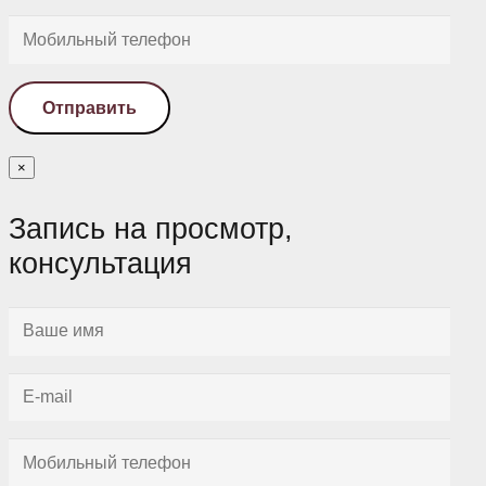
×
Запись на просмотр,
консультация