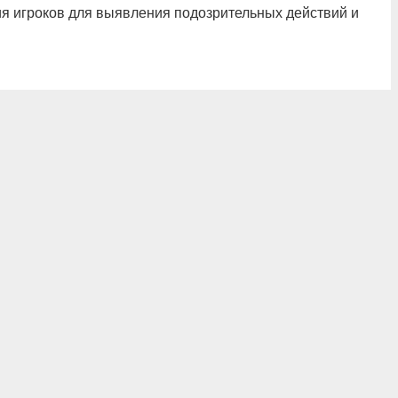
ия игроков для выявления подозрительных действий и