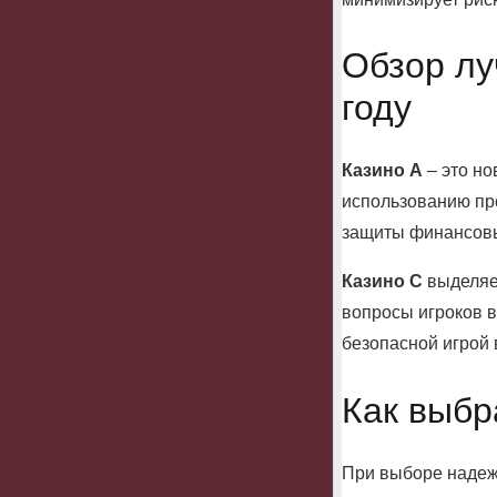
Обзор лу
году
Казино A
– это но
использованию пр
защиты финансовы
Казино C
выделяет
вопросы игроков в
безопасной игрой 
Как выбр
При выборе надеж