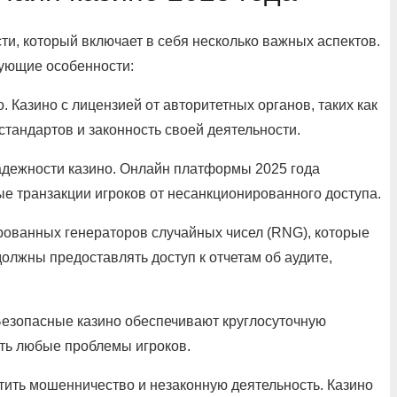
ти, который включает в себя несколько важных аспектов.
ующие особенности:
. Казино с лицензией от авторитетных органов, таких как
стандартов и законность своей деятельности.
дежности казино. Онлайн платформы 2025 года
 транзакции игроков от несанкционированного доступа.
ованных генераторов случайных чисел (RNG), которые
олжны предоставлять доступ к отчетам об аудите,
езопасные казино обеспечивают круглосуточную
ать любые проблемы игроков.
ить мошенничество и незаконную деятельность. Казино