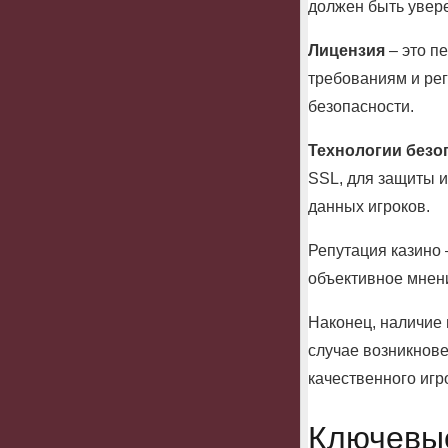
должен быть увере
Лицензия
– это п
требованиям и рег
безопасности.
Технологии безо
SSL, для защиты 
данных игроков.
Репутация казино 
объективное мнени
Наконец, наличие
случае возникнове
качественного игр
Ключевые