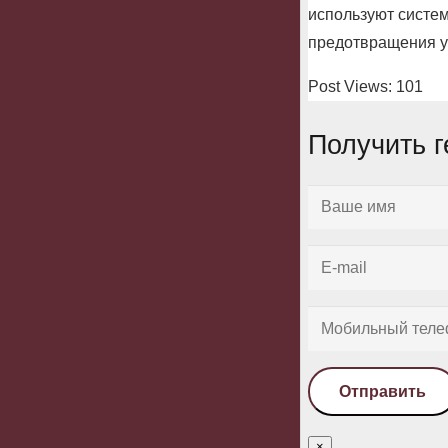
используют систем
предотвращения 
Post Views:
101
Получить г
×