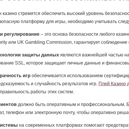
н казино стремятся обеспечить высокий уровень безопаснос
зопасную платформу для игры, необходимо учитывать след
и регулирование
– это основа безопасности любого казино
ority или UK Gambling Commission, гарантирует соблюдение 
хнологии защиты данных
являются важнейшей частью на
вание SSL, которое защищает личные данные и финансовые
зрачность игр
обеспечивается использованием сертифицир
дсказуемость и случайность результатов игр.
Плей Казино
д
равильность работы этих систем.
лиентов
должно быть оперативным и профессиональным. Б
ат, телефон или электронную почту, чтобы оперативно реш
системы
на современных платформах помогают предотврат