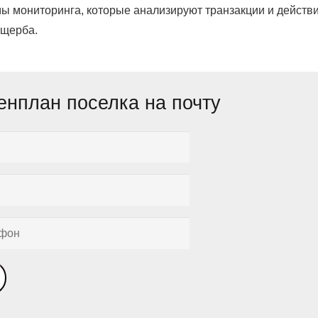
ы мониторинга, которые анализируют транзакции и действ
ущерба.
енплан поселка на почту