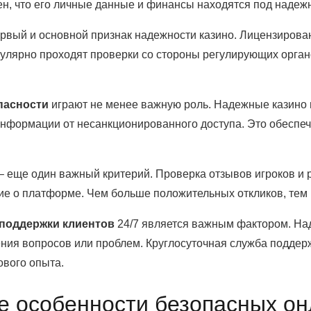
н, что его личные данные и финансы находятся под надежн
ервый и основной признак надежности казино. Лицензиро
улярно проходят проверки со стороны регулирующих органо
пасности
играют не менее важную роль. Надежные казино 
информации от несанкционированного доступа. Это обеспе
– еще один важный критерий. Проверка отзывов игроков и 
е о платформе. Чем больше положительных откликов, тем 
поддержки клиентов
24/7 является важным фактором. Над
ния вопросов или проблем. Круглосуточная служба поддерж
ового опыта.
 особенности безопасных онл