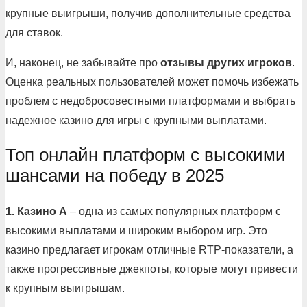
крупные выигрыши, получив дополнительные средства
для ставок.
И, наконец, не забывайте про
отзывы других игроков
.
Оценка реальных пользователей может помочь избежать
проблем с недобросовестными платформами и выбрать
надежное казино для игры с крупными выплатами.
Топ онлайн платформ с высокими
шансами на победу в 2025
1. Казино A
– одна из самых популярных платформ с
высокими выплатами и широким выбором игр. Это
казино предлагает игрокам отличные RTP-показатели, а
также прогрессивные джекпоты, которые могут привести
к крупным выигрышам.