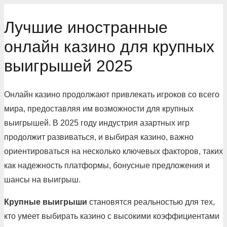
Лучшие иностранные
онлайн казино для крупных
выигрышей 2025
Онлайн казино продолжают привлекать игроков со всего
мира, предоставляя им возможности для крупных
выигрышей. В 2025 году индустрия азартных игр
продолжит развиваться, и выбирая казино, важно
ориентироваться на несколько ключевых факторов, таких
как надежность платформы, бонусные предложения и
шансы на выигрыш.
Крупные выигрыши
становятся реальностью для тех,
кто умеет выбирать казино с высокими коэффициентами