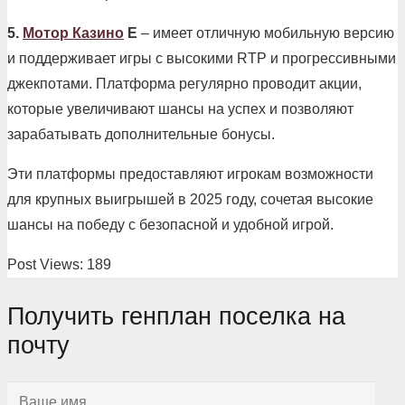
5.
Мотор Казино
E
– имеет отличную мобильную версию
и поддерживает игры с высокими RTP и прогрессивными
джекпотами. Платформа регулярно проводит акции,
которые увеличивают шансы на успех и позволяют
зарабатывать дополнительные бонусы.
Эти платформы предоставляют игрокам возможности
для крупных выигрышей в 2025 году, сочетая высокие
шансы на победу с безопасной и удобной игрой.
Post Views:
189
Получить генплан поселка на
почту