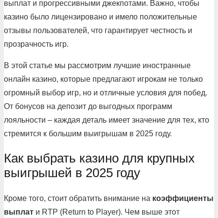
выплат и прогрессивными джекпотами. Важно, чтобы
казино было лицензировано и имело положительные
отзывы пользователей, что гарантирует честность и
прозрачность игр.
В этой статье мы рассмотрим лучшие иностранные
онлайн казино, которые предлагают игрокам не только
огромный выбор игр, но и отличные условия для побед.
От бонусов на депозит до выгодных программ
лояльности – каждая деталь имеет значение для тех, кто
стремится к большим выигрышам в 2025 году.
Как выбрать казино для крупных
выигрышей в 2025 году
Кроме того, стоит обратить внимание на
коэффициенты
выплат
и RTP (Return to Player). Чем выше этот