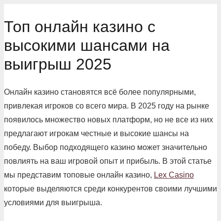
Топ онлайн казино с
высокими шансами на
выигрыш 2025
Онлайн казино становятся всё более популярными,
привлекая игроков со всего мира. В 2025 году на рынке
появилось множество новых платформ, но не все из них
предлагают игрокам честные и высокие шансы на
победу. Выбор подходящего казино может значительно
повлиять на ваш игровой опыт и прибыль. В этой статье
мы представим топовые онлайн казино,
Lex Casino
которые выделяются среди конкурентов своими лучшими
условиями для выигрыша.