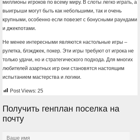
миллионы игроков по всему миру. В слоты легко играть, а
выигрыши могут быть как небольшими, так и очень
крупными, особенно если повезет с бонусными раундами
и джекпотами.
Не менее интересными являются настольные игры –
рулетка, блэкджек, покер. Эти игры требуют от игрока не
только удачи, но и стратегического подхода. Для многих
любителей азартных игр они становятся настоящим
испытанием мастерства и логики.
Post Views:
25
Получить генплан поселка на
почту