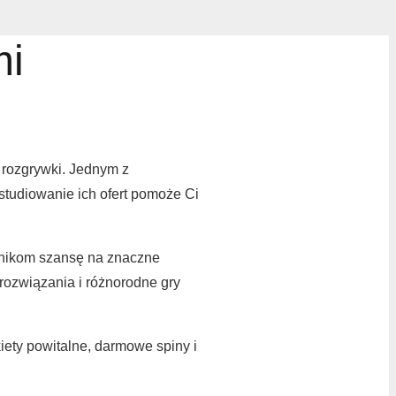
mi
j rozgrywki. Jednym z
studiowanie ich ofert pomoże Ci
wnikom szansę na znaczne
rozwiązania i różnorodne gry
iety powitalne, darmowe spiny i