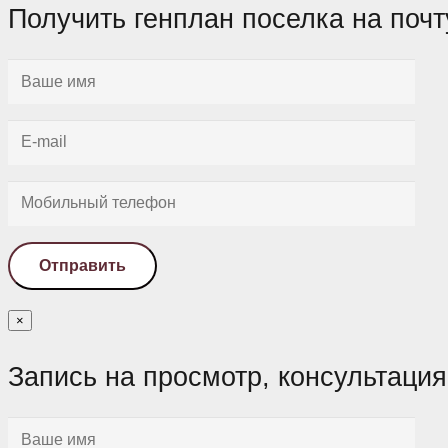
Получить генплан поселка на почт
×
Запись на просмотр, консультация