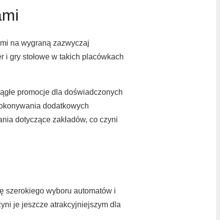
ami
sami na wygraną zazwyczaj
r i gry stołowe w takich placówkach
iągłe promocje dla doświadczonych
i dokonywania dodatkowych
nia dotyczące zakładów, co czyni
ię szerokiego wyboru automatów i
yni je jeszcze atrakcyjniejszym dla