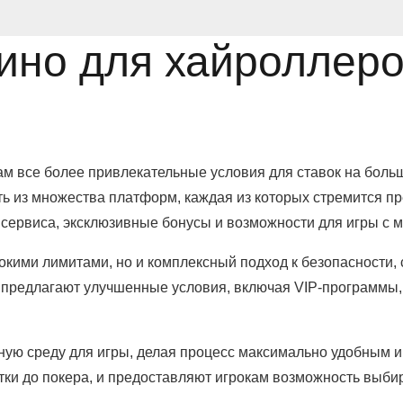
ино для хайроллеро
ам все более привлекательные условия для ставок на бо
ь из множества платформ, каждая из которых стремится пр
 сервиса, эксклюзивные бонусы и возможности для игры с 
окими лимитами, но и комплексный подход к безопасности, 
 предлагают улучшенные условия, включая VIP-программы
тную среду для игры, делая процесс максимально удобным
етки до покера, и предоставляют игрокам возможность выб