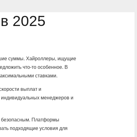
в 2025
льшие суммы. Хайроллеры, ищущие
едложить что-то особенное. В
максимальными ставками.
скорости выплат и
, индивидуальных менеджеров и
 и безопасным. Платформы
ирать подходящие условия для