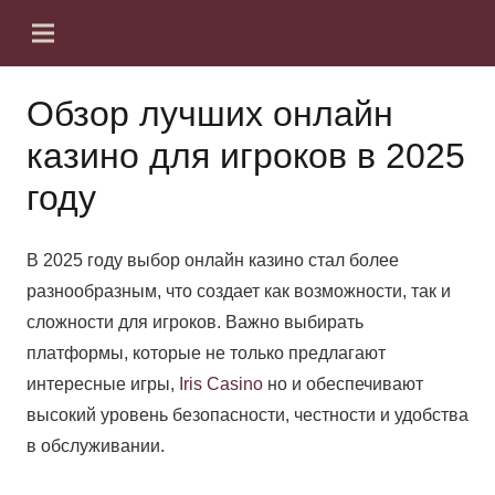
Обзор лучших онлайн
казино для игроков в 2025
году
В 2025 году выбор онлайн казино стал более
разнообразным, что создает как возможности, так и
сложности для игроков. Важно выбирать
платформы, которые не только предлагают
интересные игры,
Iris Casino
но и обеспечивают
высокий уровень безопасности, честности и удобства
в обслуживании.