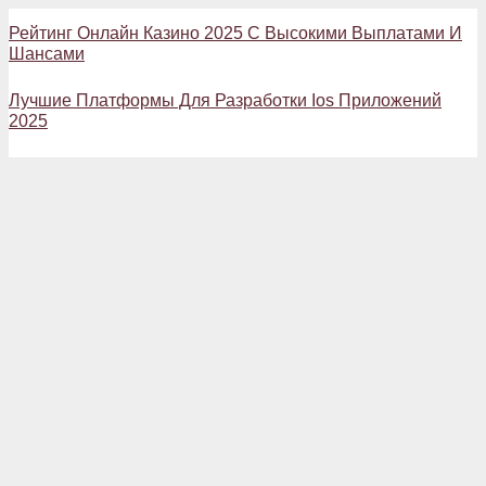
Рейтинг Онлайн Казино 2025 С Высокими Выплатами И
Шансами
Лучшие Платформы Для Разработки Ios Приложений
2025