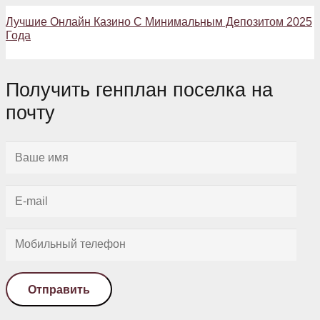
Лучшие Онлайн Казино С Минимальным Депозитом 2025
Года
Получить генплан поселка на
почту