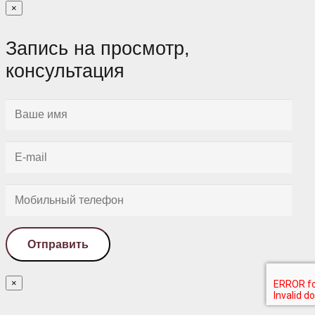
×
Запись на просмотр,
консультация
×